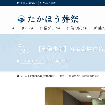
板橋区の葬儀社 | たかほう葬祭
ホーム
葬儀プラン
葬儀の流れ
斎場案
2026
【葬儀事例】谷塚斎場15
4/20
一日葬
板橋区
2026年5月25日
ホーム
お客様の声/葬儀事例
一日葬
【葬儀事例】谷塚斎場15名の一