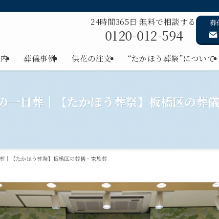
24時間365日 無料で相談する
葬
0120-012-594
内
葬儀事例
供花の注文
“たかほう葬祭”について
名の一日葬｜【たかほう葬祭】板橋区の葬
日葬｜【たかほう葬祭】板橋区の葬儀・家族葬