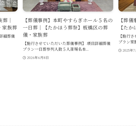
族葬｜
【葬儀事例】本町やすらぎホール５名の
【葬儀
・家族葬
一日葬｜【たかほう葬祭】板橋区の葬
【たか
儀・家族葬
詳細葬儀
【施行さ
プラン家族
【施行させていただいた葬儀事例】 項目詳細葬儀
プラン一日葬参列人数５人斎場名本...
2025年
2026年6月8日