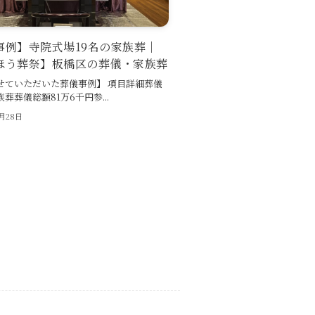
事例】寺院式場19名の家族葬｜
ほう葬祭】板橋区の葬儀・家族葬
せていただいた葬儀事例】 項目詳細葬儀
葬葬儀総額81万6千円参...
7月28日