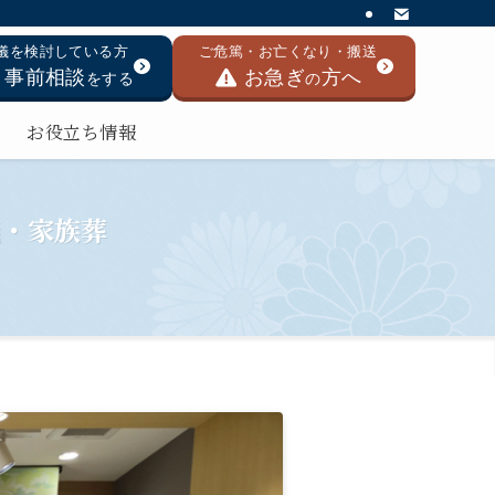
儀を検討している方
ご危篤・お亡くなり・搬送
事前相談
お急ぎ
方へ
をする
の
お役立ち情報
儀・家族葬