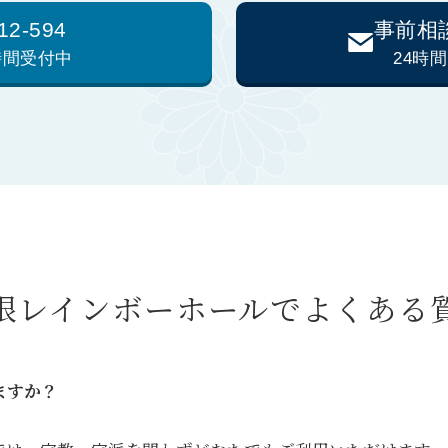
12-594
事前相
4時間受付中
24時
根レインボーホールで
よくある
ますか？