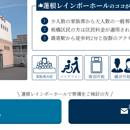
蓮根レインボーホール
の
ココ
少人数の家族葬から大人数の一般葬
板橋区民の方は区民料金が適用され
最寄駅から徒歩約2分と抜群のアク
宿泊可能
面会可
家族葬対応
バリアフリー
蓮根レインボーホールで葬儀をご検討の方
中