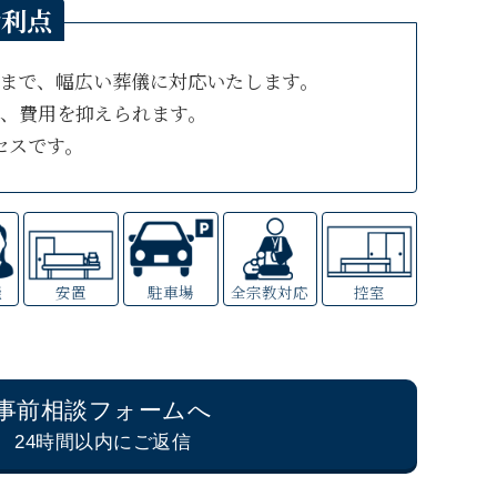
利点
が
まで、幅広い葬儀に対応いたします。
、費用を抑えられます。
セスです。
能
安置
駐車場
全宗教対応
控室
事前相談フォームへ
24時間以内にご返信