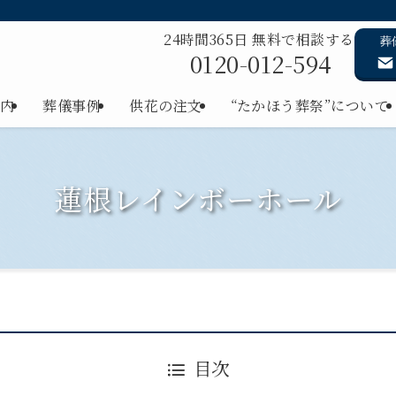
24時間365日 無料で相談する
葬
0120-012-594
内
葬儀事例
供花の注文
“たかほう葬祭”について
蓮根レインボーホール
目次