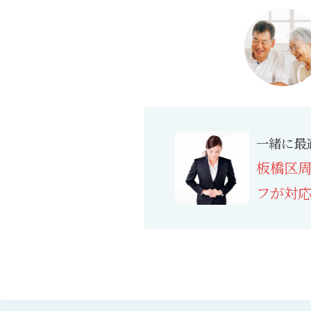
一緒に最
板橋
区
フが
対