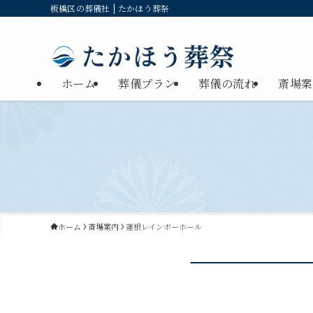
板橋区の葬儀社 | たかほう葬祭
ホーム
葬儀プラン
葬儀の流れ
斎場案
ホーム
斎場案内
蓮根レインボーホール