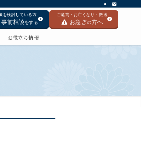
儀を検討している方
ご危篤・お亡くなり・搬送
事前相談
お急ぎ
方へ
をする
の
お役立ち情報