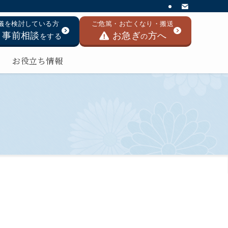
儀を検討している方
ご危篤・お亡くなり・搬送
事前相談
お急ぎ
方へ
をする
の
お役立ち情報