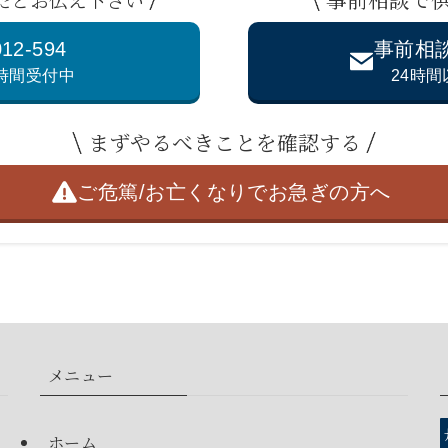
012-594
事前相
4時間受付中
24時
まずやるべきことを確認する
ご危篤/お亡くなりで
お急ぎの方へ
メニュー
ホーム