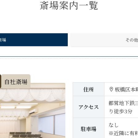
斎場案内一覧
斎場
その
自社斎場
住所
板橋区本
都営地下鉄
アクセス
り徒歩3分
なし
駐車場
※近隣に有