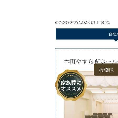
※2つのタブにわかれています。
自社
本町やすらぎホール
板橋区