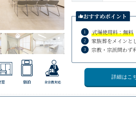
おすすめポイント
式場使用料：無料
家族葬をメインと
宗教・宗派問わず
詳細はこ
控室
宿泊
全宗教対応