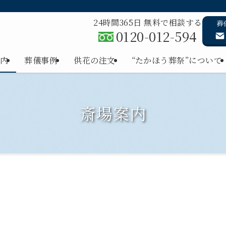
24時間365日 無料で相談する
葬
0120-012-594
内
葬儀事例
供花の注文
“たかほう葬祭”について
斎場案内