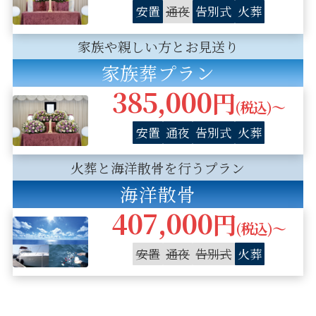
安置
通夜
告別式
火葬
家族や親しい方とお見送り
家族葬プラン
385,000
円
(税込)〜
安置
通夜
告別式
火葬
火葬と海洋散骨を行うプラン
海洋散骨
407,000
円
(税込)〜
安置
通夜
告別式
火葬