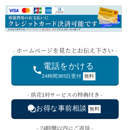
- ホームページを見たとお伝え下さい -
電話をかける
24時間365日受付
無料
- 供花1対サービスの特典付き -
お得な事前相談
無料
- 24時間以内にご返信 -