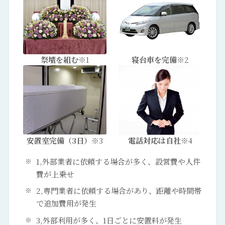
祭壇を組む
※1
寝台車を完備
※2
安置室完備（3日）
※3
電話対応は自社
※4
1,外部業者に依頼する場合が多く、設営費や人件
費が上乗せ
2,専門業者に依頼する場合があり、距離や時間帯
で追加費用が発生
3,外部利用が多く、1日ごとに安置料が発生