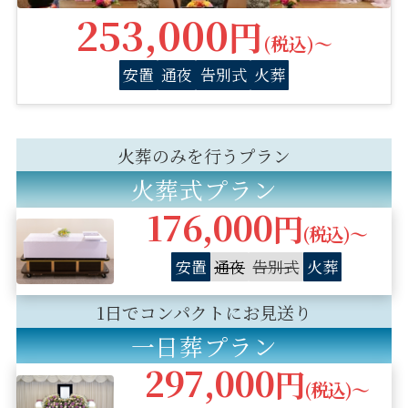
253,000
円
(税込)〜
安置
通夜
告別式
火葬
火葬のみを行うプラン
火葬式プラン
176,000
円
(税込)〜
安置
通夜
告別式
火葬
1日でコンパクトにお見送り
一日葬プラン
297,000
円
(税込)〜