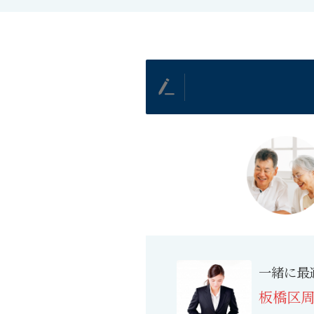
一緒に最
板橋
区