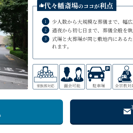
代々幡斎場
利点
のココが
少人数から大規模な葬儀まで、幅広
通夜から初七日まで、葬儀全般を執
式場と火葬場が同じ敷地内にあるた
れます。
面会可能
駐車場
全宗教対
家族葬対応
中