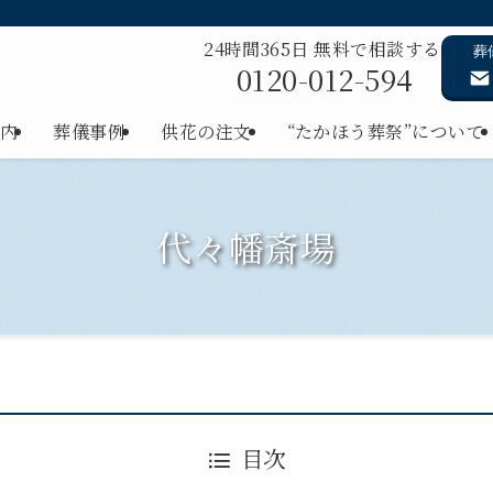
24時間365日 無料で相談する
葬
0120-012-594
内
葬儀事例
供花の注文
“たかほう葬祭”について
代々幡斎場
目次