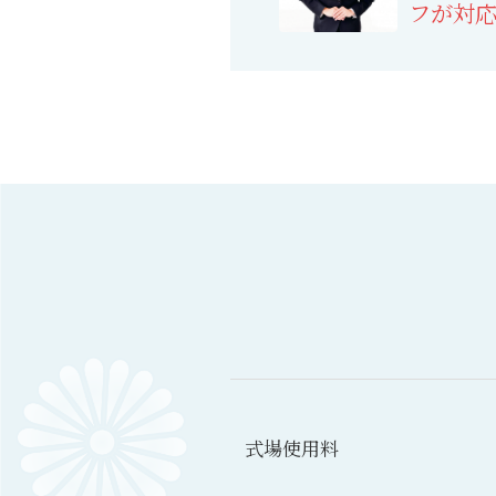
フが
対
式場
使用料