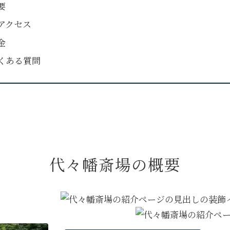
要
アクセス
金
くある質問
代々幡斎場の概要