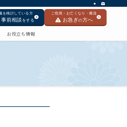
儀を検討している方
ご危篤・お亡くなり・搬送
事前相談
お急ぎ
方へ
をする
の
お役立ち情報