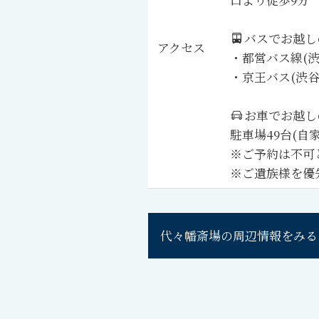
バスでお越し
アクセス
・都営バス線(渋
・京王バス(渋谷
お車でお越し
駐車場49台(自
※ご予約は不可
※ご遺族様を優
代々幡斎場
の周辺情報をみる