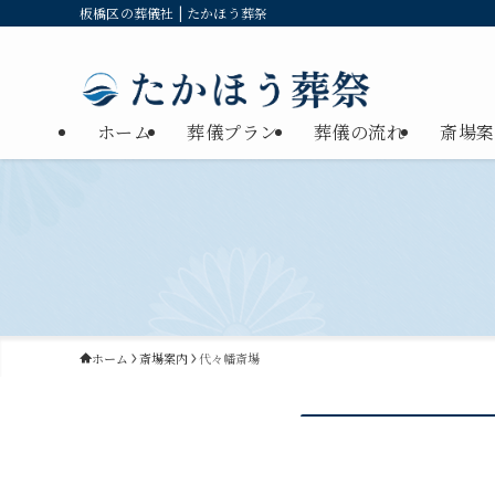
板橋区の葬儀社 | たかほう葬祭
ホーム
葬儀プラン
葬儀の流れ
斎場案
ホーム
斎場案内
代々幡斎場