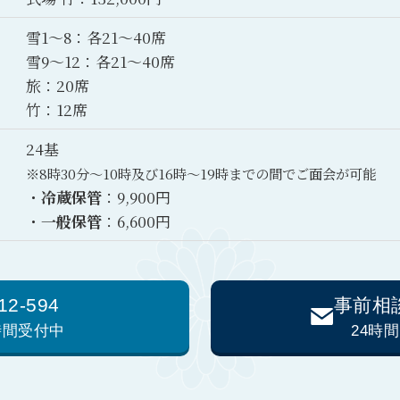
雪1～8：各21～40席
雪9～12：各21～40席
旅：20席
竹：12席
24基
※8時30分～10時及び16時～19時までの間でご面会が可能
・
冷蔵保管
：9,900円
・
一般保管
：6,600円
12-594
事前相
4時間受付中
24時